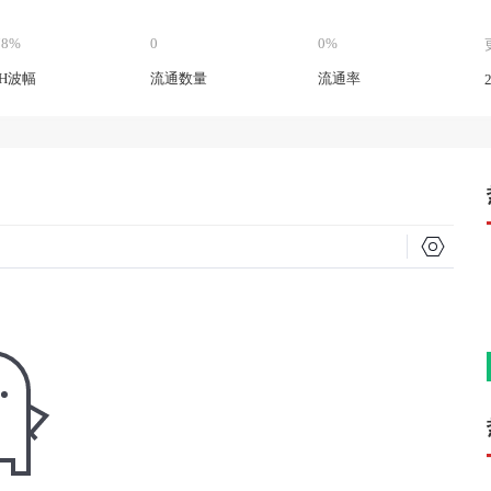
78%
0
0%
4H波幅
流通数量
流通率