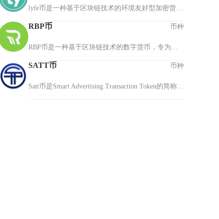
lyfe币是一种基于区块链技术的环境友好型加密货币，推动可持续发展和环境保护。作为全球首个将数字货币与生态保护深度结合的创新项目，lyfe币由国际环保组织与区块链技术团队联合发起，其核心理念是通过经济激励促进环保行动。该币种采用PoS（权益...
RBP币
币种
RBP币是一种基于区块链技术的数字货币，专为全球汽车零售商与经销商之间的支付交易而设计，为汽车行业提供去中心化的支付解决方案。作为RebitPay平台的官方代币，RBP币结合了区块链技术和智能合约，致力于提高交易效率、降低成本和增强安全性。...
SATT币
币种
Satt币是Smart Advertising Transaction Token的简称，是一种基于区块链技术的数字货币，专注于革新数字广告行业。它通过去中心化的平台构建透明、高效的广告交易生态系统，解决传统广告行业中存欺诈、数据不透明和效...