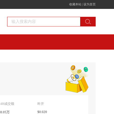
收藏本站
|
设为首页
24H成交额
昨开
$0.020
$8.05万