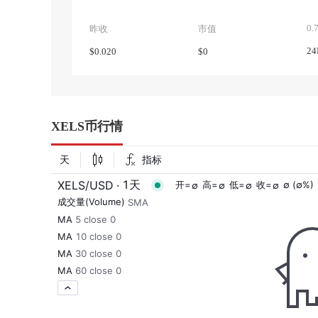
0.
昨收
市值
2
$0.020
$0
XELS币行情