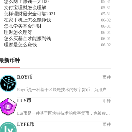
怎么网上赚钱一天100
05-31
支付宝理财怎么理解
05-31
怎样理财最安全可靠2021
05-31
在家手机上怎么能挣钱
06-02
怎么学买基金理财
06-01
理财怎么理呀
06-01
怎么买基金才能赚到钱
06-01
理财是怎么赚钱
06-02
最新币种
ROY币
币种
Roy币是一种基于区块链技术的数字货币，为用户提供安全、高效的数字资产交易与管理平台。作为新兴加密货币，Roy币由专业团队开发，采用先进的加密算法和分布式账本技术，确保交易的透明性与安全性。其设计初衷是解决传统金融体系中跨境支付效率低、手续...
LUS币
币种
Lus币是一种基于区块链技术的数字货币，也被称为社交经济学系统，它采用去中心化的设计理念，通过区块链技术确保交易的安全性和透明度。Lus币的诞生源于对传统金融体系的革新需求，为用户提供更灵活、高效的资产管理和交易方式。与其他数字货币不同，L...
LYFE币
币种