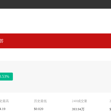
答
0.53%
史最高
历史最低
24H成交量
4.19
$0.020
393.94万