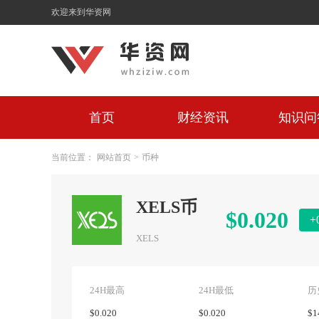
欢迎来到华资网
首页
财经资讯
知识问
当前位置：
网站首页
>
币种
XELS币
$0.020
+
XELS
24H最高
24H最低
历
$0.020
$0.020
$1