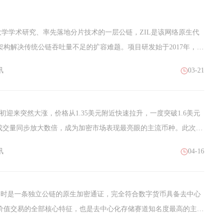
国立大学学术研究、率先落地分片技术的一层公链，ZIL是该网络原生代
构解决传统公链吞吐量不足的扩容难题。项目研发始于2017年，主
业早期扩容赛道拥有较高知名度，...
讯
03-21
4月初迎来突然大涨，价格从1.35美元附近快速拉升，一度突破1.6美元
，成交量同步放大数倍，成为加密市场表现最亮眼的主流币种。此次上
监管利好、机构布局、链上供需变化、技术面突破与市场情绪共振的
讯
04-16
4月1日前后的多重关键事件落地，叠加长期利好预期集中释放，推动
破性进展是本轮上涨的核心驱动力。3月17日美国SEC正式将XRP
彻底扫清持
，同时是一条独立公链的原生加密通证，完全符合数字货币具备去中心
价值交易的全部核心特征，也是去中心化存储赛道知名度最高的主流