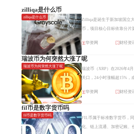
zilliqa是什么币
zilliqa是什么币
Zilliqa是诞生于新加坡
币，项目核心目标依靠分片架
网在2019年正式上线，在行
华资网
财经资
瑞波币为何突然大涨了呢
瑞波币为何突然大涨了呢
瑞波币（XRP）在2026年
关口，24小时涨幅超15%
涨并非单一因素驱动，而是
华资网
财经资
综合结果，核心催化集中在
资金快速涌入。监管层面的突
fil币是数字货币吗
归类为数字商品而非证券，
fil币是数字货币吗
FIL币属于标准数字货币
化、链上流通、加密记账、