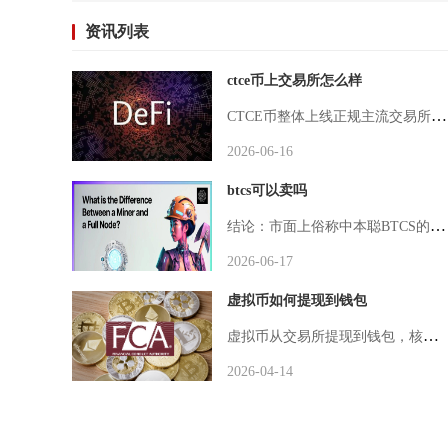
资讯列表
ctce币上交易所怎么样
CTCE币整体上线正规主流交易所可行性极低，现存可交易渠道多为小众野鸡平台与项目自建盘面，上线后投资风险远大于潜在收益，普通投资者不建议参与该币种二级市场交易。从项目过往运营轨迹来看，CTCE相关载体早年依托线下理财社群、专属APP开展募资推广，运营主体以高额静态返利作为引流噱头，本质运营模式贴合资金盘特征，从根源上决定了该币种很难通过头部交易所严谨的上币风控审核，目前行业头部一线现货平台均无该币种上架记录，仅少数无合规资质的区域性小交易所短暂开放过挂单交易权限，且多数上架周
2026-06-16
btcs可以卖吗
结论：市面上俗称中本聪BTCS的代币无法合规公开售卖变现，主流正规交易所全部无法挂单卖出，私下场外交易风险极高不建议操作，仅有美股同名上市公司BTCS股票可在美股市场正常交易，二者标的完全不同，大量普通用户持有的挖矿产出BTCS代币基本没有有效变现渠道。经过全平台数据核验，火币、币安、OKX、芝麻开门等国内用户熟知的一线合规加密货币交易所，均没有上线该中本聪概念BTCS代币的现货、合约交易对，中小型野鸡交易所仅短暂上架过后便快速下架，目前全网收录币种数据平台标注该币种上架交易
2026-06-17
虚拟币如何提现到钱包
虚拟币从交易所提现到钱包，核心是登录交易所、复制钱包地址、选择匹配主链、完成安全验证并提交，等待区块链确认后即可到账，整个流程需严格核对地址与网络，避免资产损失。操作前需完成两项准备，一是选好合规钱包，热钱包如MetaMask、imToken、TrustWallet操作便捷，适合日常使用，冷钱包如Ledger、Trezor离线存储，安全性更高，适合大额资产，无论哪种钱包，都要妥善备份助记词，抄写在纸质载体保存，切勿电子存储或泄露。二是完成交易所KYC认证与安全设置，开启短信、
2026-04-14