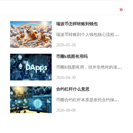
瑞波币怎样转账到钱包
瑞波币转账到个人钱包核心流程为确认钱包地址合规、获取XRP标签、平台提币授权、链上转账确认、核对到账状态，只要严格核对地址与备注标签，就能安全完成资产划转，避免常见转账失误与资产丢失问题。首先用户需要准备接收瑞波币的合规钱包，目前主流可存储XRP的钱包分为去中心化钱包与硬件钱包，去中心化钱包可选择支持瑞波公链的主流钱包客户端，硬件钱包则能进一步保障私钥安全，需要注意瑞波链转账区别于多数加密货币，除了钱包主地址外，必须填写对应的XRP备注标签，这是瑞波链特有的转账要素，缺少标签
2026-05-28
币圈k线图有用吗
币圈K线图有用，但并非绝对的涨跌预测器，而是辅助交易决策、管控风险的核心工具，其价值体现在对市场历史与现状的精准呈现，而非对未来的绝对预判。K线图作为技术分析的基石，能直观记录特定周期内加密货币的开盘价、收盘价、最高价与最低价，通过实体长短、影线形态及色彩变化，清晰反映多空双方的力量博弈与市场情绪。在7×24小时、波动远超传统金融市场的币圈，它是交易者快速识别趋势、判断支撑位与阻力位的最直接手段。例如，连续的长阳线代表多头强势，高位出现的十字星或长上影线则常预示趋势可能反转，
2026-04-30
合约杠杆什么意思
币圈合约杠杆本质是依托合约保证金制度，交易者质押少量自有资金当作保证金，向交易平台拆借交易本金撬动数倍仓位，双向同步放大盈利和亏损幅度的衍生品交易模式，合约是交易品类载体，杠杆则是放大仓位规模的工具，二者搭配构成主流的币圈合约交易玩法，当前市场使用率最高的为永续合约杠杆，也是普通交易者接触最多的合约杠杆类型。很多交易者容易混淆合约和杠杆的从属关系，简单划分可以理解为合约划定了交易标的、多空规则、结算方式，杠杆决定实际参与交易的资金体量，现货交易不存在合约属性，自然无法配置杠杆
2026-08-08