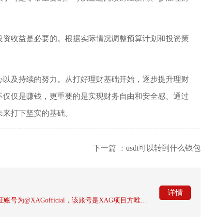
投资收益是必要的。根据实际情况调整预算计划和投资策
心以及持续的努力。从打好理财基础开始，逐步提升理财
不仅仅是赚钱，更重要的是实现财务自由和安全感。通过
未来打下坚实的基础。
下一篇 ：usdt可以转到什么钱包
详情
经多方信息核实，XAG钱包官方发行方公开认证账号为@XAGofficial，该账号是XAG项目方唯一对外发布钱包动态、项目进展及官方公告的核心认证账号，也是币圈用户查询XAG钱包相关信息、辨别真伪渠道的关键官方标识。在加密资产钱包领域，项目官方账号的权威性直接关系到用户资产安全与信息真伪，XAG钱包作为主打白银通证流通与资产存储的去中心化钱包产品，其发行方始终坚持单一官方账号运营模式，未授权任何第三方账号、代理账号或衍生账号作为官方发声渠道。该认证账号全程同步更新XAG钱包的