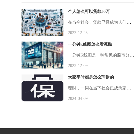
个人怎么可以贷款50万
在当今社会，贷款已经成为人们解决资金需求的一种常见方式。有时候，个人可能需要贷款来实现自己的梦想，比如创业、购买房产或者其他一些重要的投资项目。如果你需要贷款50万，以下是一些你可以采取的步骤和注意事项。确定你的贷款用途。在申请贷款之前，你
2023-12-25
一分钟k线图怎么看涨跌
一分钟K线图是一种常见的股市分析工具，它通过展示每一分钟的开盘价、最高价、最低价和收盘价，帮助投资者更好地把握股价的涨跌趋势。下面将介绍如何从一分钟K线图中判断股价的涨跌。在观察一分钟K线图时，注意线条的颜色和长度。如果K线
2023-12-09
大家平时都是怎么理财的
理财，一词在当下社会已成为家喻户晓的词汇，它不仅关乎个人的经济安全，还直接影响到我们实现财务自由的路径与速度。随着金融市场的多元化和信息技术的发展，人们理财的方式也越来越多样化。从传统的存款、买房、投资股票、基金，到现在的P2P、数字货币、海外投资等，理财手段五花八门，各有千秋。大家平时都是怎么理财的呢？储蓄存款是最为传统也是最低风险的理财方式之一。虽然其收益相对较低，但稳定性高，适合风险承受能力较低的群体。人们通常利用活期存款保持资金的流动性，同时利用定期存款获取较为稳定的
2024-04-09