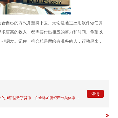
适合自己的方式并坚持下去。无论是通过应用软件做任务
寻求更高的收入，都需要付出相应的努力和时间。希望以
一些启发。记住，机会总是留给有准备的人，行动起来，
详情
狗狗币属于数字货币，且是具备独立区块链底层的加密型数字货币，在全球加密资产分类体系中归属于原生公链币种，同时也是市场知名度最高的迷因数字货币，从技术架构、流通逻辑、行业定义多个维度都能印证这一结论，不少新手投资者会混淆数字货币、法定数字人民币、虚拟代币三者概念，误以为狗狗币只是普通网络道具，实则二者存在本质边界。广义数字货币包含法定数字货币与加密数字货币两大分支，数字人民币由央行发行、具备法定货币属性，而狗狗币属于去中心化加密数字货币，依靠区块链、密码学实现价值转移，完全契合