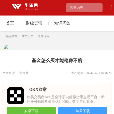
首页
|
财经资讯
|
知识问答
当前位置：
网站首页
>
理财保险
基金怎么买才能稳赚不赔
文章来源 ： 华资网
发布时间 : 2024-05-31 16:48:28
OKX欧意
欧易交易所APP是全球顶尖虚拟货币交易平台；新
注册可领取价值高达6,0000元数字货币盲盒。
安卓下载
苹果下载