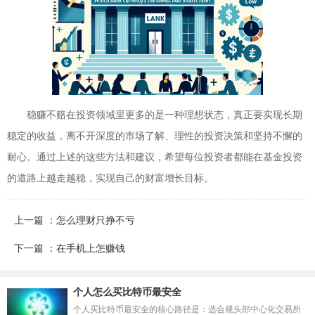
稳赚不赔在投资领域里更多的是一种理想状态，真正要实现长期
稳定的收益，离不开深度的市场了解、理性的投资决策和坚持不懈的
耐心。通过上述的这些方法和建议，希望每位投资者都能在基金投资
的道路上越走越稳，实现自己的财富增长目标。
上一篇 ：怎么理财只挣不亏
下一篇 ：在手机上怎赚钱
个人怎么买比特币最安全
个人买比特币最安全的核心路径是：选合规头部中心化交易所