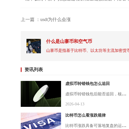
上一篇 ：usdt为什么会涨
什么是山寨币和空气币
资讯列表
虚拟币转错钱包怎么追回
虚拟币转错钱包后能否追回，核心取决于接收地址类型与转账网络是否匹配，转至中心化交易所地址且资料齐全时追回成功率较高，转至陌生个人地址或不兼容公链则基本无法强制找回，只能依靠对方自愿返还或平台人工捞币。出现转错后第一时间要停止重复操作，避免因二次转账扩大损失，同时完整留存交易凭证，按地址归属分场景执行对应追回步骤，才能最大程度提高挽回概率。发现转错后第一步必须通过对应区块链浏览器核验交易状态与地址信息，复制交易哈希TxID在Etherscan、BscScan、Tronscan等
2026-04-13
比特币怎么看涨跌规律
比特币涨跌具备可落地复盘的运行规律，长期走势锚定四年减半供需周期，中期由全球宏观流动性主导，短期受资金筹码与市场情绪左右，叠加季节性波动规律可细化行情拐点判断，结合链上数据、ETF资金流向能大幅提升涨跌预判准确率。四年区块奖励减半是比特币最核心的涨跌底层规律，比特币代码固定总量2100万枚，每产出21万区块便会减半矿工挖矿奖励，直接压缩市场新增流通筹码，历史四轮完整周期里，减半落地后市场经过数月消化，需求逐步超过增量供给，进而催生一轮大级别牛市行情，牛市见顶后普遍开启深度回撤