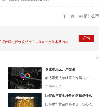
下一篇 ：iris是什么币
详情
山寨币是指基于比特币、以太坊等主流加密货币源代码进行修改或衍生，存在一定技术基础与应用构想，但市场认可度、市值与流动性均较低的非主流加密货币；空气币则是无任何真实技术、产品、应用场景与团队支撑，完全依靠虚假宣传与炒作进行圈钱的骗局类代币。山寨币的诞生源于比特币开源代码的可复制性，早期如莱特币，通过修改比特币的挖矿算法、区块生成时间与发行总量等参数，形成了具备一定差异化的币种。发展至今，山寨币范围已覆盖除比特币、以太坊外的绝大多数加密货币，涵盖公链代币、隐私币、DeFi代币、M
泰达币怎么开户交易
泰达币无法单独开立专属账户，想要完成泰达币开户与交易，核心流程为选择合规头部加密货币交易所完成账号注册、身份核验，再通过法币P2P交易、快捷买币、币币兑换三种主流方式买入USDT，后续可在现货、合约板块开展交易，全程必须依托正规交易平台，不...
2026-03-02
比特币与黄金涨价的逻辑是什么
比特币和黄金同步涨价，核心依托稀缺资产抗法币贬值的底层共性，叠加全球流动性周期、避险需求抬升、机构资金规模化配置三类核心逻辑，只是二者在供需结构、价格催化细节上存在明显差异，这也是同周期涨价但涨跌幅度时常分化的关键原因。稀缺性与非主权计价是两类资产同步受益于通胀环境的根基，黄金受全球矿产开采产能约束，每年实物新增供给增速长期维持低位，矿产开采成本逐年抬升进一步锁住价格底部，各国央行持续常态化购金优化储备结构，持续从需求端托举金价上行；比特币总量永久锁定2100万枚，依靠四年一