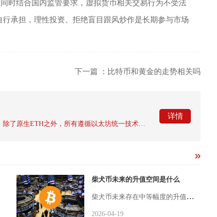
。同时结合国内监管要求，虚拟货币相关交易行为不受法
自行承担，理性投资、拒绝盲目跟风炒作是长期参与市场
下一篇 ：比特币和黄金的走势相关吗
详情
以太坊钱包并不是只能存放以太坊这一种币种，除了原生ETH之外，所有遵循以太坊统一技术标准发行的代币、NFT数字藏品，都可以通过同一个以太坊地址进行存放与管理，这也是绝大多数新手投资者最容易产生认知偏差的地方。很多人误以为钱包名称带有以太坊字样，就只能存储ETH原生币，忽略了以太坊作为公链，拥有一套完整的代币发行规范，整个生态内发行的资产共用同一套地址体系，私钥掌控的不仅是ETH，更是整个地址上所有链上资产的所有权。从底层原理来讲，以太坊钱包本身并不会储存任何代币资产，区块链网
柴犬币未来的升值空间是什么
柴犬币未来存在中等幅度的升值空间，核心依赖Shibarium生态落地、通缩机制持续生效与机构化认可，短期升值倍数有限，长期若完成从模因币到实用型公链的转型，有望实现5至20倍增长，但难以触及0.01美元等极端高位。柴犬币的通缩模型是升值的基础支撑。SHIB初始总量1000万亿枚，经V神销毁与社区长期销毁后，流通量已大幅缩减，项目方在2026年推出销毁机制2.0，用户参与质押、交易、流动性提供时可触发自动销毁，叠加Shibarium生态内应用的手续费销毁，形成持续通缩压力。历史
2026-04-19