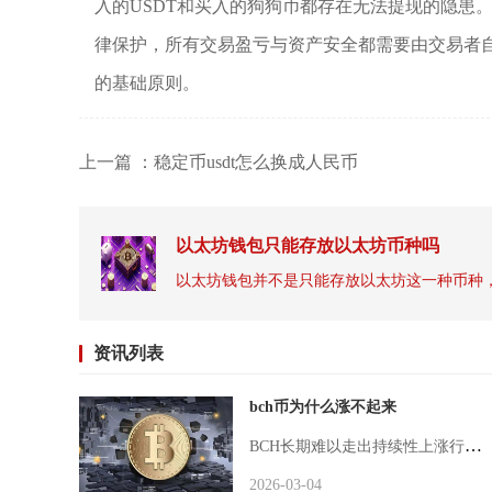
入的USDT和买入的狗狗币都存在无法提现的隐患
律保护，所有交易盈亏与资产安全都需要由交易者
的基础原则。
上一篇 ：稳定币usdt怎么换成人民币
以太坊钱包只能存放以太坊币种吗
资讯列表
bch币为什么涨不起来
BCH长期难以走出持续性上涨行情，核心是多次社区分裂留下的信任隐患、单一支付叙事被竞品全面挤压、生态建设滞后以及机构资金入场意愿低迷共同造成的结构性问题，短期只能跟随大盘被动波动，很难形成独立的上涨逻辑。作为比特币硬分叉诞生的币种，BCH诞...
2026-03-04