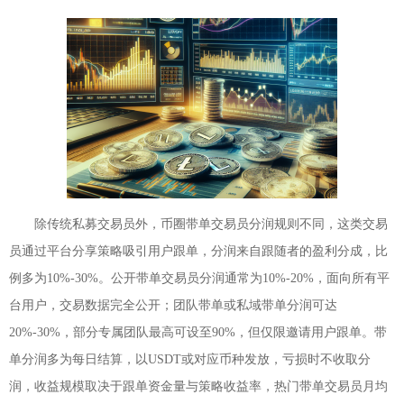
除传统私募交易员外，币圈带单交易员分润规则不同，这类交易
员通过平台分享策略吸引用户跟单，分润来自跟随者的盈利分成，比
例多为10%-30%。公开带单交易员分润通常为10%-20%，面向所有平
台用户，交易数据完全公开；团队带单或私域带单分润可达
20%-30%，部分专属团队最高可设至90%，但仅限邀请用户跟单。带
单分润多为每日结算，以USDT或对应币种发放，亏损时不收取分
润，收益规模取决于跟单资金量与策略收益率，热门带单交易员月均