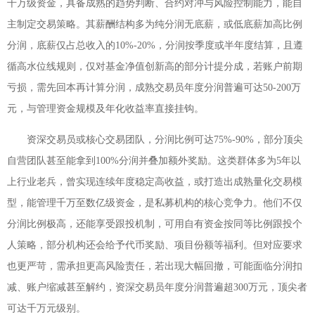
千万级资金，具备成熟的趋势判断、合约对冲与风险控制能力，能自
主制定交易策略。其薪酬结构多为纯分润无底薪，或低底薪加高比例
分润，底薪仅占总收入的10%-20%，分润按季度或半年度结算，且遵
循高水位线规则，仅对基金净值创新高的部分计提分成，若账户前期
亏损，需先回本再计算分润，成熟交易员年度分润普遍可达50-200万
元，与管理资金规模及年化收益率直接挂钩。
资深交易员或核心交易团队，分润比例可达75%-90%，部分顶尖
自营团队甚至能拿到100%分润并叠加额外奖励。这类群体多为5年以
上行业老兵，曾实现连续年度稳定高收益，或打造出成熟量化交易模
型，能管理千万至数亿级资金，是私募机构的核心竞争力。他们不仅
分润比例极高，还能享受跟投机制，可用自有资金按同等比例跟投个
人策略，部分机构还会给予代币奖励、项目份额等福利。但对应要求
也更严苛，需承担更高风险责任，若出现大幅回撤，可能面临分润扣
减、账户缩减甚至解约，资深交易员年度分润普遍超300万元，顶尖者
可达千万元级别。