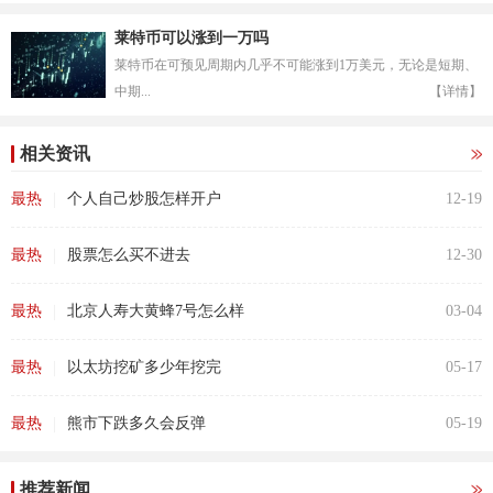
莱特币可以涨到一万吗
莱特币在可预见周期内几乎不可能涨到1万美元，无论是短期、
中期...
【详情】
相关资讯
|
最热
个人自己炒股怎样开户
12-19
|
最热
股票怎么买不进去
12-30
|
最热
北京人寿大黄蜂7号怎么样
03-04
|
最热
以太坊挖矿多少年挖完
05-17
|
最热
熊市下跌多久会反弹
05-19
推荐新闻